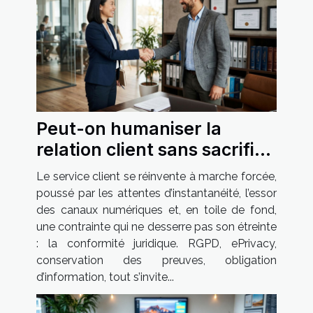
Peut-on humaniser la
relation client sans sacrifier
la conformité juridique ?
Le service client se réinvente à marche forcée,
poussé par les attentes d’instantanéité, l’essor
des canaux numériques et, en toile de fond,
une contrainte qui ne desserre pas son étreinte
: la conformité juridique. RGPD, ePrivacy,
conservation des preuves, obligation
d’information, tout s’invite...