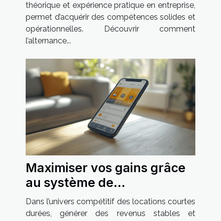
théorique et expérience pratique en entreprise,
permet d’acquérir des compétences solides et
opérationnelles. Découvrir comment
l’alternance...
Maximiser vos gains grâce
au système de
recommandation pour
Dans l’univers compétitif des locations courtes
hôtes de locations courtes
durées, générer des revenus stables et