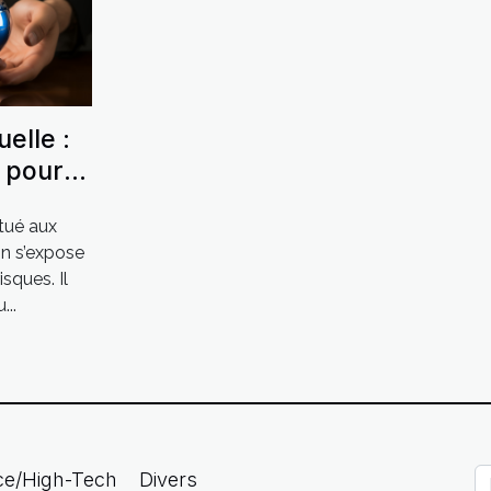
uelle :
n pour
s
tué aux
gne
on s’expose
isques. Il
...
ce/High-Tech
Divers