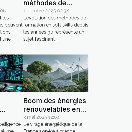
méthodes de
s
formation en soft
:06
1 octobre 2025 02:38
 les
L'évolution des méthodes de
s les
skills depuis les
es peuvent
formation en soft skills depuis
sionnels
années 90
ations
les années 90 représente un
 une...
sujet fascinant...
Boom des énergies
renouvelables en
r les
France quelles
3 mai 2025 12:04
telligence
Le virage énergétique de la
nciers
opportunités pour
qué une
France s'opère à grande