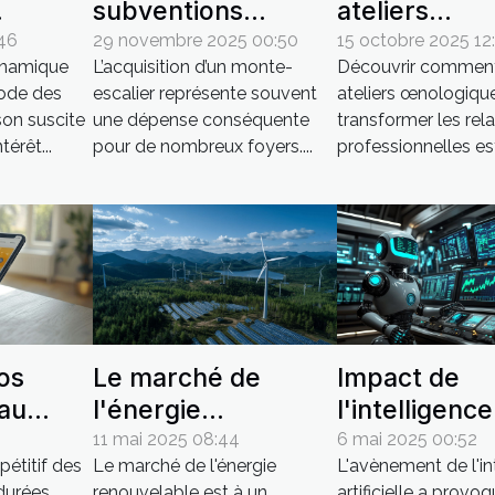
subventions
ateliers
s leurs
réduisent-elles le
œnologique
:46
29 novembre 2025 00:50
15 octobre 2025 12
ynamique
L’acquisition d’un monte-
Découvrir comment
ors
coût des monte-
renforcent-il
iode des
escalier représente souvent
ateliers œnologiqu
escaliers ?
liens profes
son suscite
une dépense conséquente
transformer les rel
?
térêt...
pour de nombreux foyers....
professionnelles est
os
Le marché de
Impact de
 au
l'énergie
l'intelligence
renouvelable
artificielle su
11 mai 2025 08:44
6 mai 2025 00:52
pétitif des
Le marché de l'énergie
L'avènement de l'in
tion
Opportunités et
marchés fina
durées,
renouvelable est à un
artificielle a provo