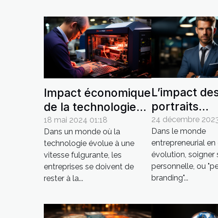
L’impact de
Impact économique
portraits
de la technologie
professionn
de marquage
24 décembre 2023
18 mai 2024 01:18
Dans le monde
Dans un monde où la
le personal
industriel sur les
entrepreneurial en
technologie évolue à une
branding da
PMEs françaises
évolution, soigner
vitesse fulgurante, les
milieu
personnelle, ou "p
entreprises se doivent de
entrepreneu
branding"...
rester à la...