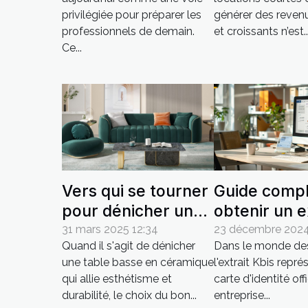
demain ?
pour hôtes 
privilégiée pour préparer les
générer des reven
locations co
professionnels de demain.
et croissants n’est..
durées
Ce...
Vers qui se tourner
Guide compl
pour dénicher une
obtenir un e
table basse en
Kbis en lign
31 mars 2025 12:34
23 décembre 2024
Quand il s'agit de dénicher
Dans le monde des 
céramique de
facilement
une table basse en céramique
l'extrait Kbis repré
qualité ?
qui allie esthétisme et
carte d'identité off
durabilité, le choix du bon...
entreprise...