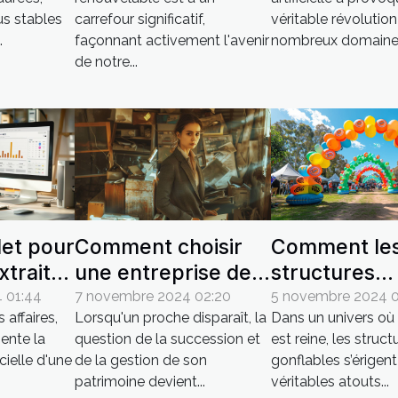
de
défis économiques
actuels
us stables
carrefour significatif,
véritable révolutio
urtes
.
façonnant activement l'avenir
nombreux domaines,
de notre...
et pour
Comment choisir
Comment le
xtrait
une entreprise de
structures
e
débarras pour une
gonflables 
 01:44
7 novembre 2024 02:20
5 novembre 2024 0
affaires,
Lorsqu'un proche disparaît, la
Dans un univers où l
succession
transformer 
sente la
question de la succession et
est reine, les struct
stratégie ma
icielle d'une
de la gestion de son
gonflables s’érigen
patrimoine devient...
véritables atouts...