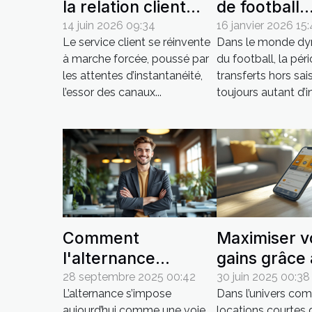
la relation client
de football
sans sacrifier la
planifient-il
14 juin 2026 09:34
16 janvier 2026 15
Le service client se réinvente
Dans le monde d
conformité
transferts h
à marche forcée, poussé par
du football, la pér
juridique ?
saison ?
les attentes d’instantanéité,
transferts hors sai
l’essor des canaux...
toujours autant d’in
Comment
Maximiser v
l'alternance
gains grâce
façonne les
système de
28 septembre 2025 00:42
30 juin 2025 00:38
L’alternance s’impose
Dans l’univers com
professionnels de
recommanda
aujourd’hui comme une voie
locations courtes 