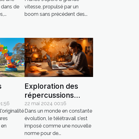
les investisseurs
n dans de
vitesse, propulsé par un
locaux
...
boom sans précédent des...
s
Exploration des
répercussions
peuvent
économiques du
1:56
22 mai 2024 00:16
'originalité
Dans un monde en constante
votre
télétravail sur les
ures
évolution, le télétravail s'est
rketing
petites entreprises
t en
imposé comme une nouvelle
françaises
norme pour de...