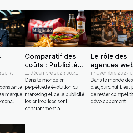
s
Comparatif des
Le rôle des
coûts : Publicité
agences web
els sur
traditionnelle vs.
la réussite d
 20:31
11 décembre 2023 00:42
1 novembre 2023 0
Dans le monde en
Dans le monde des 
publicité gonflable
entreprises
 constante
perpétuelle évolution du
d'aujourd'hui, il est
ns le
 sa marque
marketing et de la publicité,
de rester compétitif
ersonal
les entreprises sont
développement...
rial
constamment à...