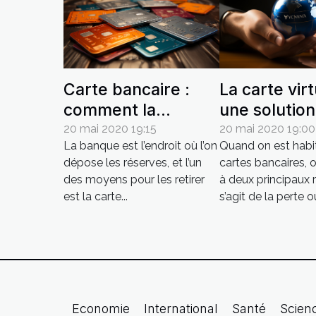
Carte bancaire :
La carte virt
comment la
une solutio
sécuriser ?
sécuriser se
20 mai 2020 19:15
20 mai 2020 19:00
La banque est l’endroit où l’on
Quand on est habi
achats en li
dépose les réserves, et l’un
cartes bancaires, 
des moyens pour les retirer
à deux principaux r
est la carte...
s’agit de la perte ou
Economie
International
Santé
Scien