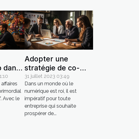
Adopter une
 dans
stratégie de co-
es
pilotage web et
1:10
31 juillet 2023 03:49
affaires
Dans un monde où le
marketing pour
 primordial
numérique est roi, il est
améliorer la santé
. Avec le
impératif pour toute
de votre entreprise
entreprise qui souhaite
prospérer de...