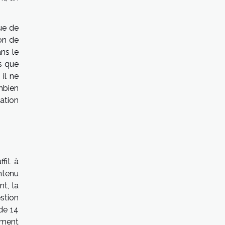
ue de
ion de
ans le
s que
il ne
ombien
lation
fit à
ontenu
t, la
stion
 de 14
ement