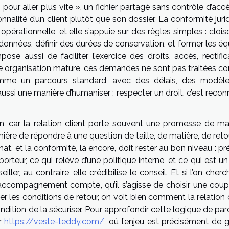
our aller plus vite », un fichier partagé sans contrôle d’acc
alité d’un client plutôt que son dossier. La conformité jurid
e opérationnelle, et elle s’appuie sur des règles simples : cloi
les données, définir des durées de conservation, et former les é
e aussi de faciliter l’exercice des droits, accès, rectifica
une organisation mature, ces demandes ne sont pas traitées 
mme un parcours standard, avec des délais, des modèl
ussi une manière d’humaniser : respecter un droit, c’est recon
n, car la relation client porte souvent une promesse de ma
ière de répondre à une question de taille, de matière, de reto
hat, et la conformité, là encore, doit rester au bon niveau : pr
orteur, ce qui relève d’une politique interne, et ce qui est un
ler, au contraire, elle crédibilise le conseil. Et si l’on cher
accompagnement compte, qu’il s’agisse de choisir une coup
er les conditions de retour, on voit bien comment la relation 
 condition de la sécuriser. Pour approfondir cette logique de pa
er
https://veste-teddy.com/
, où l’enjeu est précisément de 