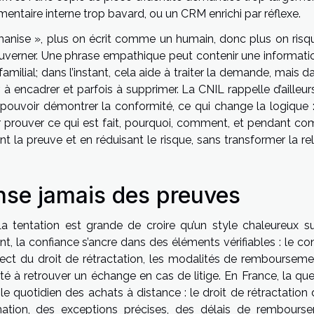
ntaire interne trop bavard, ou un CRM enrichi par réflexe.
umanise », plus on écrit comme un humain, donc plus on risq
à gouverner. Une phrase empathique peut contenir une informat
 familial; dans l’instant, cela aide à traiter la demande, mais d
à encadrer et parfois à supprimer. La CNIL rappelle d’ailleur
 pouvoir démontrer la conformité, ce qui change la logique : 
voir prouver ce qui est fait, pourquoi, comment, et pendant c
t la preuve et en réduisant le risque, sans transformer la re
ense jamais des preuves
a tentation est grande de croire qu’un style chaleureux suf
ent, la confiance s’ancre dans des éléments vérifiables : le c
pect du droit de rétractation, les modalités de remboursemen
té à retrouver un échange en cas de litige. En France, la que
 le quotidien des achats à distance : le droit de rétractation
tion, des exceptions précises, des délais de rembours