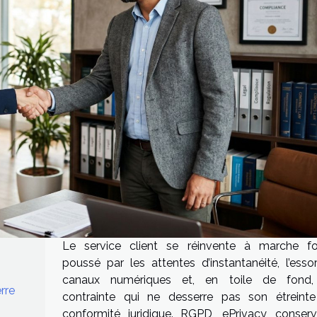
Le service client se réinvente à marche fo
poussé par les attentes d’instantanéité, l’esso
canaux numériques et, en toile de fond
rre
contrainte qui ne desserre pas son étreinte
conformité juridique. RGPD, ePrivacy, conserv