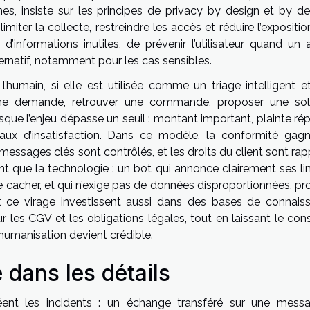
s, insiste sur les principes de privacy by design et by def
imiter la collecte, restreindre les accès et réduire l’expositio
 d’informations inutiles, de prévenir l’utilisateur quand un 
ernatif, notamment pour les cas sensibles.
l’humain, si elle est utilisée comme un triage intelligent e
ne demande, retrouver une commande, proposer une sol
rsque l’enjeu dépasse un seuil : montant important, plainte ré
aux d’insatisfaction. Dans ce modèle, la conformité gag
 messages clés sont contrôlés, et les droits du client sont ra
 que la technologie : un bot qui annonce clairement ses lim
le cacher, et qui n’exige pas de données disproportionnées, p
nt ce virage investissent aussi dans des bases de connais
r les CGV et les obligations légales, tout en laissant le cons
’humanisation devient crédible.
 dans les détails
ent les incidents : un échange transféré sur une messa