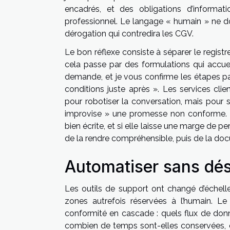
encadrés, et des obligations d’informat
professionnel. Le langage « humain » ne doi
dérogation qui contredira les CGV.
Le bon réflexe consiste à séparer le registr
cela passe par des formulations qui accuei
demande, et je vous confirme les étapes par
conditions juste après ». Les services clie
pour robotiser la conversation, mais pour s
improvise » une promesse non conforme. Cett
bien écrite, et si elle laisse une marge de per
de la rendre compréhensible, puis de la docum
Automatiser sans dés
Les outils de support ont changé d’échelle,
zones autrefois réservées à l’humain. Le r
conformité en cascade : quels flux de don
combien de temps sont-elles conservées, qui