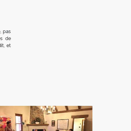
é, pas
es de
t, et