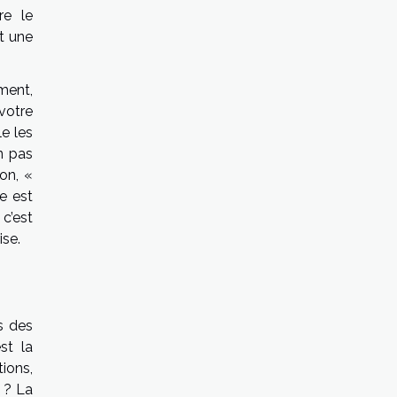
re le
t une
ement,
votre
le les
n pas
on, «
e est
 c’est
ise.
s des
st la
ions,
 ? La