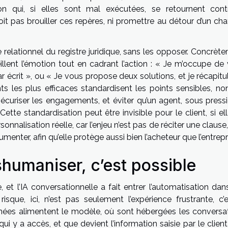
ion qui, si elles sont mal exécutées, se retournent cont
t pas brouiller ces repères, ni promettre au détour d’un cha
e relationnel du registre juridique, sans les opposer. Concrèt
llent l’émotion tout en cadrant l’action : « Je m’occupe de 
 écrit », ou « Je vous propose deux solutions, et je récapitu
nts les plus efficaces standardisent les points sensibles, no
écuriser les engagements, et éviter qu’un agent, sous pressi
e standardisation peut être invisible pour le client, si ell
sonnalisation réelle, car l’enjeu n’est pas de réciter une clause,
enter, afin qu’elle protège aussi bien l’acheteur que l’entrepr
humaniser, c’est possible
 et l’IA conversationnelle a fait entrer l’automatisation dan
isque, ici, n’est pas seulement l’expérience frustrante, c’e
nées alimentent le modèle, où sont hébergées les conversat
 y a accès, et que devient l’information saisie par le client