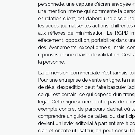
personnelle, une capture d’écran envoyée « p
une mention interne qui commente la personn
en relation client, est d’abord une disciplin
les accès, journaliser les actions, chiffrer 
aux réflexes de minimisation. Le RGPD impos
effacement, opposition, portabilité; dans 
des événements exceptionnels, mais co
réponses et une chaîne de validation. C’est a
la personne.
La dimension commerciale n’est jamais loi
Pour une entreprise de vente en ligne, la man
de délai d’expédition peut faire basculer l’ac
ce qui est certain, ce qui dépend d’un transp
légal. Cette rigueur n’empêche pas de conseil
exemple concret de parcours d’achat où l’
comprendre un guide de tailles, ou d’anticip
devient un levier éditorial à part entière, à
clair et orienté utilisateur, on peut consult