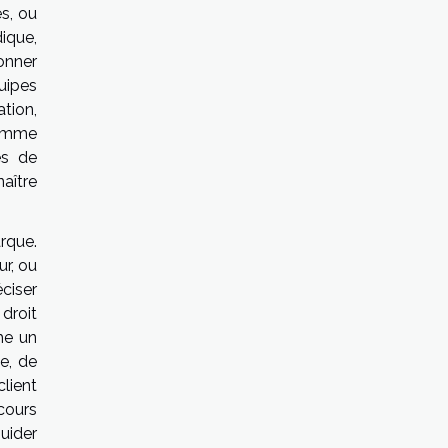
ès, ou
ique,
sonner
quipes
tion,
comme
es de
naître
rque.
ur, ou
éciser
 droit
che un
e, de
client
rcours
guider