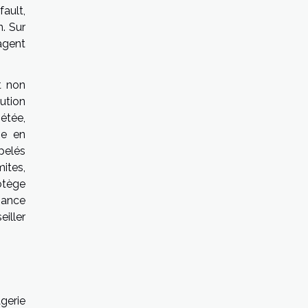
ault,
n. Sur
agent
t non
ution
pétée,
ne en
ppelés
ites,
rotège
sance
eiller
gerie