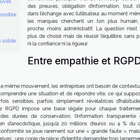
euves
des preuves, obligation d’information, tout s’i
dans l’échange avec l’utilisateur, au moment mê
ossible
les marques cherchent un ton plus humain,
proche, moins administratif. La question n’est
plus de choisir, mais de réussir l’équilibre, sans 
s solide
ni la confiance ni la rigueur.
Entre empathie et RGPD
s le même mouvement, les entreprises ont besoin de contextua
e comprendre une situation et de répondre vite, ce qui suppo
ois sensibles, parfois simplement révélatrices d’habitud
 le RGPD impose une base légale pour chaque traitemen
 des durées de conservation, l’information transparente 
rien d’anecdotique, jusqu’à 20 millions d’euros ou 4 % du ch
la conformité se joue rarement sur une « grande faute », mais
rives : une copie de pièce d’identité demandée trop largemen