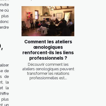
nvite
me où
 plus
 donc
perdre
Comment les ateliers
,
œnologiques
renforcent-ils les liens
professionnels ?
Découvrir comment les
liser
ateliers œnologiques peuvent
se de
transformer les relations
es de
professionnelles est...
t, la
et la
iffre
 plus
t, un