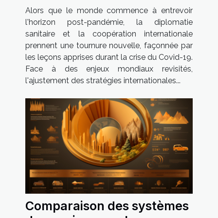
à l'ère post-Covid-19
Alors que le monde commence à entrevoir
l'horizon post-pandémie, la diplomatie
sanitaire et la coopération internationale
prennent une tournure nouvelle, façonnée par
les leçons apprises durant la crise du Covid-19.
Face à des enjeux mondiaux revisités,
l'ajustement des stratégies internationales...
Comparaison des systèmes