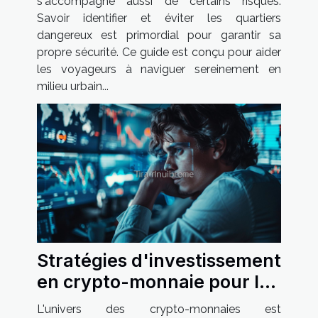
s'accompagne aussi de certains risques.
Savoir identifier et éviter les quartiers
dangereux est primordial pour garantir sa
propre sécurité. Ce guide est conçu pour aider
les voyageurs à naviguer sereinement en
milieu urbain...
Stratégies d'investissement
en crypto-monnaie pour les
marchés émergents en
L'univers des crypto-monnaies est