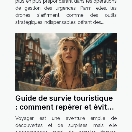
plus en plus prépondérant dans les opérations
de gestion des urgences. Parmi elles, les
drones s'affirment comme des outils
stratégiques indispensables, offrant des...
Guide de survie touristique
: comment repérer et éviter
les quartiers dangereux
Voyager est une aventure emplie de
découvertes et de surprises, mais elle