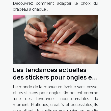
Découvrez comment adapter le choix du
drapeau à chaque...
Les tendances actuelles
des stickers pour ongles et
comment les adopter
Le monde de la manucure évolue sans cesse,
et les stickers pour ongles s’imposent comme
l’une des tendances incontournables du
moment. Pratiques, créatifs et accessibles, ils
permettent de sublimer vos mains en un clin