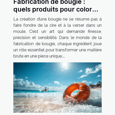
Fabrication de bougie :
quels produits pour colorer
et parfumer vos créations ?
La création d’une bougie ne se résume pas à
faire fondre de la cire et à la verser dans un
moule. C’est un art qui demande finesse,
précision et sensibilité. Dans le monde de la
fabrication de bougie, chaque ingrédient joue
un rôle essentiel pour transformer une matière
brute en une pièce unique,...