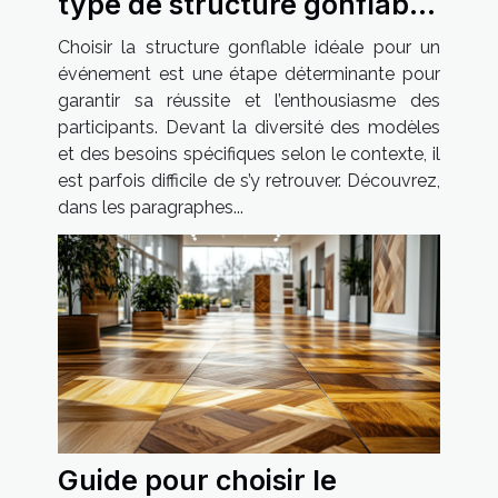
type de structure gonflable
pour votre événement
Choisir la structure gonflable idéale pour un
événement est une étape déterminante pour
garantir sa réussite et l’enthousiasme des
participants. Devant la diversité des modèles
et des besoins spécifiques selon le contexte, il
est parfois difficile de s’y retrouver. Découvrez,
dans les paragraphes...
Guide pour choisir le