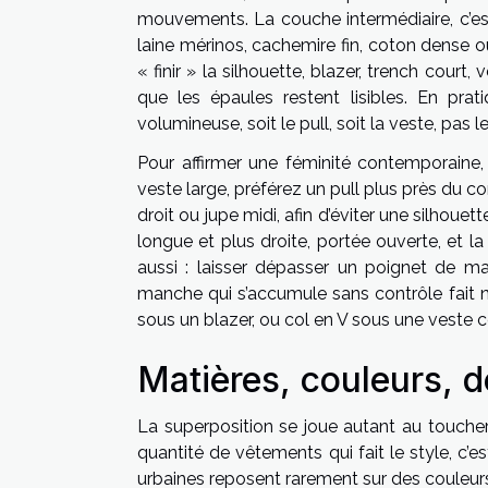
mouvements. La couche intermédiaire, c’est 
laine mérinos, cachemire fin, coton dense o
« finir » la silhouette, blazer, trench cou
que les épaules restent lisibles. En prat
volumineuse, soit le pull, soit la veste, pas l
Pour affirmer une féminité contemporaine, l
veste large, préférez un pull plus près du co
droit ou jupe midi, afin d’éviter une silhouet
longue et plus droite, portée ouverte, et l
aussi : laisser dépasser un poignet de ma
manche qui s’accumule sans contrôle fait né
sous un blazer, ou col en V sous une veste co
Matières, couleurs, dé
La superposition se joue autant au toucher 
quantité de vêtements qui fait le style, c’
urbaines reposent rarement sur des couleurs