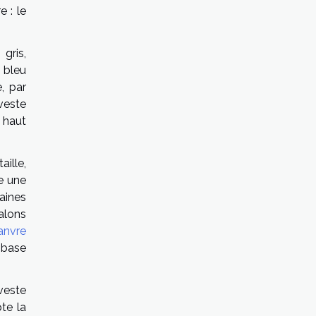
 : le
gris,
 bleu
, par
 veste
 haut
aille,
re une
taines
alons
anvre
e base
veste
te la