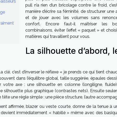
paisseurs
pull n’a rien d’un bricolage contre le froid, c’e
manière d’écrire sa féminité, de structurer une a
age
et de jouer avec les volumes sans renonc
raiment
confort. Encore faut-il maîtriser les b
combinaisons, éviter l’effet « paquet » et chois
matières qui travaillent pour vous.
La silhouette d’abord, l
 clé, c’est d’inverser le réflexe « je prends ce qui tient chau
t souvent dans l’équilibre global, taille suggérée, épaules dess
otre axe : une silhouette en colonne (longiligne, fluide)
une silhouette plus graphique (contrastes nets). Ensuite seul
 tête une règle simple : une pièce structure, l’autre accompa
nt affirmée, blazer ou veste courte, donne de la tenue à un
le devient immédiatement « habillé » même avec des basiqu