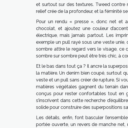
et surtout sur des textures. Tweed contre m
relief crée de la profondeur, et la féminité se 
Pour un rendu « presse », donc net et ass
chocolat, et ajoutez une couleur d’accen
électrique, mais jamais partout. Les imp
exemple un pull rayé sous une veste unie, o
sombre attire le regard vers le visage, ce 
sombre sur sombre peut être très chic, à condi
Et le bas dans tout ça ? Il ancre la superposit
la matière. Un denim bien coupé, surtout qu
veste et un pull sans créer de rupture. Si v
matières végétales gagnent du terrain dans 
conçus pour rester confortables tout en g
s’inscrivent dans cette recherche d’équilibre
solide pour construire des superpositions sa
Les détails, enfin, font basculer l’ensembl
portée ouverte, un revers de manche net, u