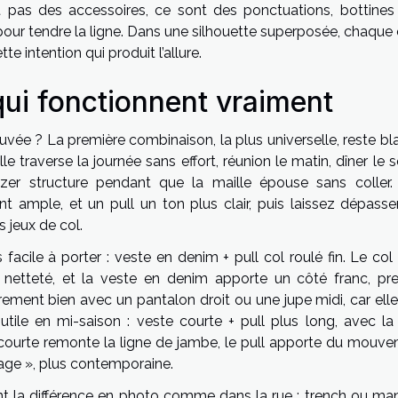
t pas des accessoires, ce sont des ponctuations, bottines
 pour tendre la ligne. Dans une silhouette superposée, chaque
te intention qui produit l’allure.
qui fonctionnent vraiment
uvée ? La première combinaison, la plus universelle, reste bl
le traverse la journée sans effort, réunion le matin, dîner le so
lazer structure pendant que la maille épouse sans coller.
t ample, et un pull un ton plus clair, puis laissez dépasse
 jeux de col.
cile à porter : veste en denim + pull col roulé fin. Le col 
 netteté, et la veste en denim apporte un côté franc, pr
ement bien avec un pantalon droit ou une jupe midi, car elle
utile en mi-saison : veste courte + pull plus long, avec la t
 courte remonte la ligne de jambe, le pull apporte du mouve
age », plus contemporaine.
ent la différence en photo comme dans la rue : trench ou ma