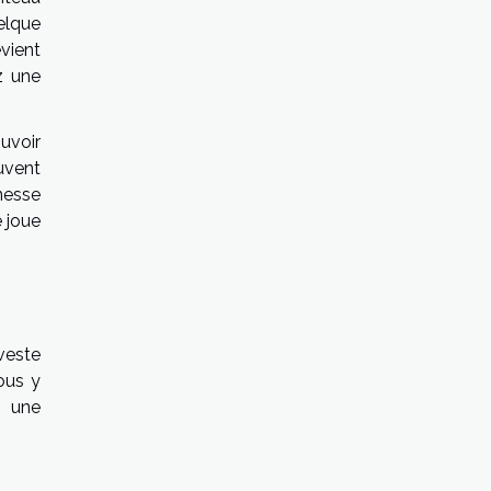
uelque
evient
z une
uvoir
ouvent
inesse
e joue
veste
ous y
i une