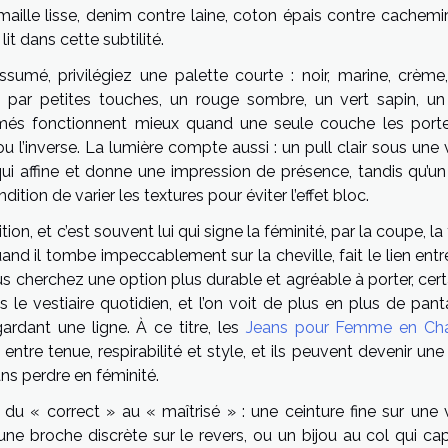
aille lisse, denim contre laine, coton épais contre cachemire
lit dans cette subtilité.
umé, privilégiez une palette courte : noir, marine, crème, 
t par petites touches, un rouge sombre, un vert sapin, un
rimés fonctionnent mieux quand une seule couche les porte
u l’inverse. La lumière compte aussi : un pull clair sous une
qui affine et donne une impression de présence, tandis qu’un
tion de varier les textures pour éviter l’effet bloc.
ion, et c’est souvent lui qui signe la féminité, par la coupe, la t
and il tombe impeccablement sur la cheville, fait le lien ent
ous cherchez une option plus durable et agréable à porter, cer
le vestiaire quotidien, et l’on voit de plus en plus de pant
ardant une ligne. À ce titre, les
Jeans pour Femme en Ch
 entre tenue, respirabilité et style, et ils peuvent devenir un
ns perdre en féminité.
e du « correct » au « maîtrisé » : une ceinture fine sur une 
ne broche discrète sur le revers, ou un bijou au col qui cap