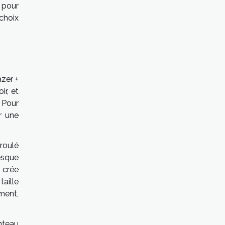
 pour
 choix
azer +
ir, et
 Pour
r une
roulé
esque
 crée
aille
ment,
nteau