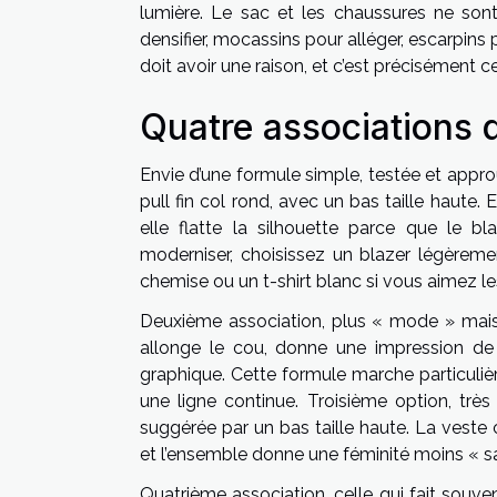
lumière. Le sac et les chaussures ne son
densifier, mocassins pour alléger, escarpins
doit avoir une raison, et c’est précisément cet
Quatre associations 
Envie d’une formule simple, testée et appro
pull fin col rond, avec un bas taille haute. El
elle flatte la silhouette parce que le b
moderniser, choisissez un blazer légèremen
chemise ou un t-shirt blanc si vous aimez les
Deuxième association, plus « mode » mais fa
allonge le cou, donne une impression de
graphique. Cette formule marche particulièr
une ligne continue. Troisième option, très 
suggérée par un bas taille haute. La veste
et l’ensemble donne une féminité moins « s
Quatrième association, celle qui fait souv