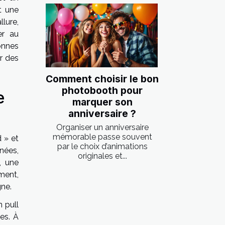
st une
llure,
er au
onnes
ir des
Comment choisir le bon
photobooth pour
e
marquer son
anniversaire ?
Organiser un anniversaire
mémorable passe souvent
d » et
par le choix d’animations
inées,
originales et...
, une
ement,
gne.
 pull
es. À