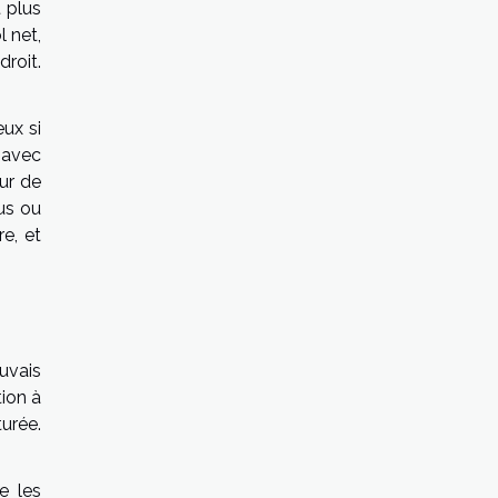
t plus
l net,
droit.
eux si
 avec
ur de
sus ou
e, et
uvais
tion à
turée.
e les