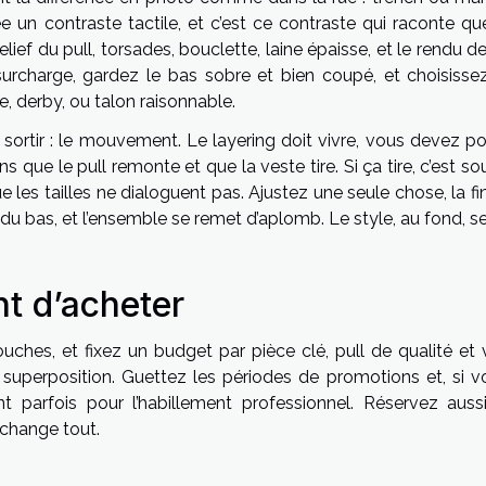
crée un contraste tactile, et c’est ce contraste qui raconte q
relief du pull, torsades, bouclette, laine épaisse, et le rendu d
surcharge, gardez le bas sobre et bien coupé, et choisisse
ne, derby, ou talon raisonnable.
 sortir : le mouvement. Le layering doit vivre, vous devez po
ns que le pull remonte et que la veste tire. Si ça tire, c’est s
 les tailles ne dialoguent pas. Ajustez une seule chose, la f
 du bas, et l’ensemble se remet d’aplomb. Le style, au fond, s
nt d’acheter
uches, et fixez un budget par pièce clé, pull de qualité et 
a superposition. Guettez les périodes de promotions et, si v
ent parfois pour l’habillement professionnel. Réservez auss
 change tout.