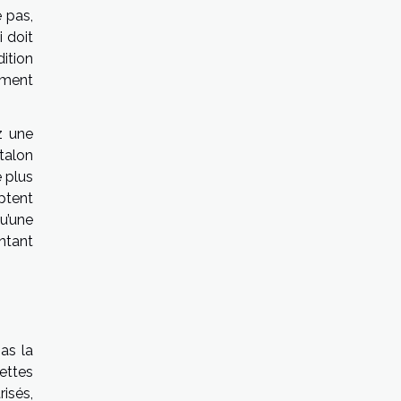
 pas,
i doit
ition
iment
ez une
ntalon
e plus
ptent
u’une
ontant
as la
ettes
risés,