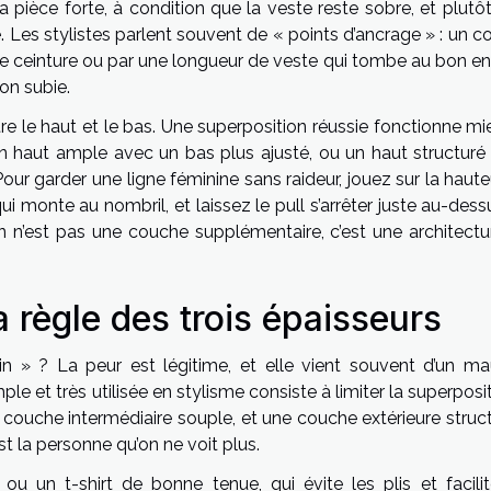
la pièce forte, à condition que la veste reste sobre, et plutô
 Les stylistes parlent souvent de « points d’ancrage » : un co
une ceinture ou par une longueur de veste qui tombe au bon en
ion subie.
tre le haut et le bas. Une superposition réussie fonctionne mi
un haut ample avec un bas plus ajusté, ou un haut structuré
r garder une ligne féminine sans raideur, jouez sur la haute
qui monte au nombril, et laissez le pull s’arrêter juste au-des
n n’est pas une couche supplémentaire, c’est une architectur
a règle des trois épaisseurs
n » ? La peur est légitime, et elle vient souvent d’un ma
ple et très utilisée en stylisme consiste à limiter la superposi
e couche intermédiaire souple, et une couche extérieure struc
st la personne qu’on ne voit plus.
u un t-shirt de bonne tenue, qui évite les plis et facilit