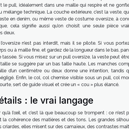
le pull, idéalement dans une maille qui respire et ne gonfle
u mélange technique. La couche extérieure, c’est la veste, qu
rt, veste en denim, ou même veste de costume oversize, à cond
ique, cela signifie aussi qu’on choisit une seule pièce vra
es deux.
’oversize n’est pas interdit, mais il se pilote. Si vous port
rps ou à maille fine, et gardez de la longueur dans le bas, pa
te tassée. Si vous misez sur un pull oversize, la veste peut êtr
a taille se suggère par un bas taille haute. Les manches com
ille d’un centimètre ou deux donne une intention, tandis q
gligé. Enfin, le col, col chemise visible sous un pull, col m
urte, sert de guide visuel et crée un « cou » plus élancé.
tails : le vrai langage
qu’à l’œil, et c’est là que beaucoup se trompent : ce n’est p
est la cohérence des matières et des tons. Les grandes silhou
 criardes, elles misent sur des camaïeux, des contrastes maît