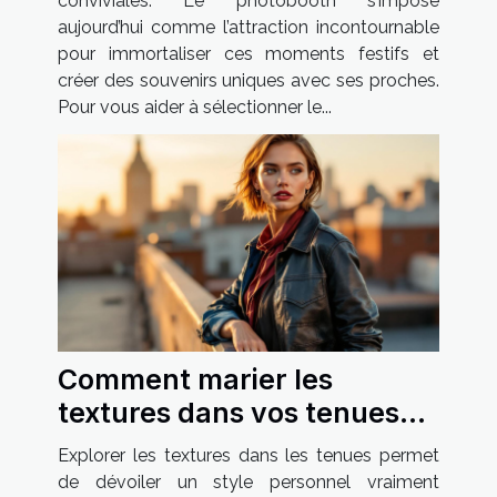
conviviales. Le photobooth s’impose
aujourd’hui comme l’attraction incontournable
pour immortaliser ces moments festifs et
créer des souvenirs uniques avec ses proches.
Pour vous aider à sélectionner le...
Comment marier les
textures dans vos tenues
pour un style unique ?
Explorer les textures dans les tenues permet
de dévoiler un style personnel vraiment