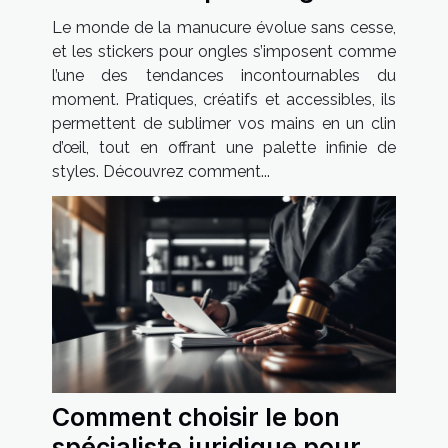
comment les adopter
Le monde de la manucure évolue sans cesse,
et les stickers pour ongles s’imposent comme
l’une des tendances incontournables du
moment. Pratiques, créatifs et accessibles, ils
permettent de sublimer vos mains en un clin
d’œil, tout en offrant une palette infinie de
styles. Découvrez comment...
Comment choisir le bon
spécialiste juridique pour