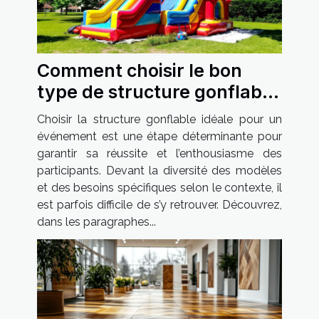
Comment choisir le bon
type de structure gonflable
pour votre événement
Choisir la structure gonflable idéale pour un
événement est une étape déterminante pour
garantir sa réussite et l’enthousiasme des
participants. Devant la diversité des modèles
et des besoins spécifiques selon le contexte, il
est parfois difficile de s’y retrouver. Découvrez,
dans les paragraphes...