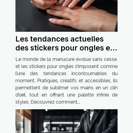
Les tendances actuelles
des stickers pour ongles et
comment les adopter
Le monde de la manucure évolue sans cesse,
et les stickers pour ongles s’imposent comme
l’une des tendances incontournables du
moment. Pratiques, créatifs et accessibles, ils
permettent de sublimer vos mains en un clin
d’œil, tout en offrant une palette infinie de
styles. Découvrez comment...