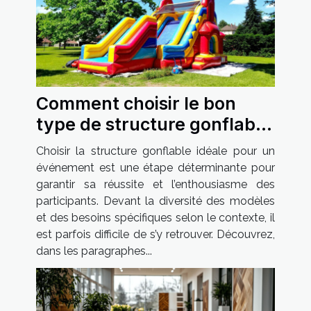
Comment choisir le bon
type de structure gonflable
pour votre événement
Choisir la structure gonflable idéale pour un
événement est une étape déterminante pour
garantir sa réussite et l’enthousiasme des
participants. Devant la diversité des modèles
et des besoins spécifiques selon le contexte, il
est parfois difficile de s’y retrouver. Découvrez,
dans les paragraphes...