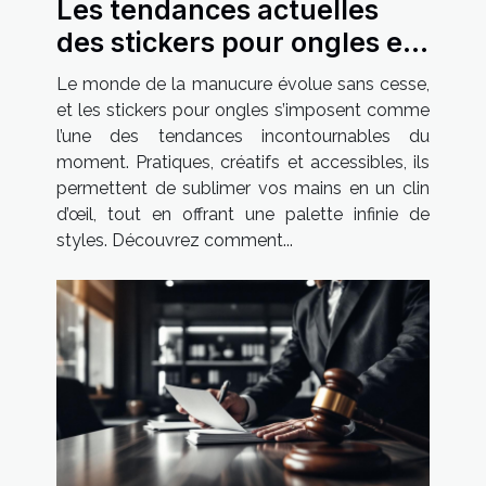
Les tendances actuelles
des stickers pour ongles et
comment les adopter
Le monde de la manucure évolue sans cesse,
et les stickers pour ongles s’imposent comme
l’une des tendances incontournables du
moment. Pratiques, créatifs et accessibles, ils
permettent de sublimer vos mains en un clin
d’œil, tout en offrant une palette infinie de
styles. Découvrez comment...