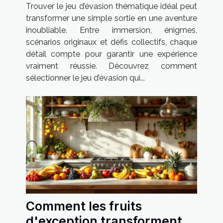
pour votre prochaine sortie
Trouver le jeu d’évasion thématique idéal peut
?
transformer une simple sortie en une aventure
inoubliable. Entre immersion, énigmes,
scénarios originaux et défis collectifs, chaque
détail compte pour garantir une expérience
vraiment réussie. Découvrez comment
sélectionner le jeu d’évasion qui...
Comment les fruits
d'exception transforment